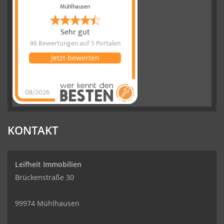
Mühlhausen
Sehr gut
86 Bewertungen
auf 5 Portalen
Jetzt bewerten
08/2026
Leifheit
Immobilien
hat
4.77
von
5
Sternen
|
86
Leifheit
Immobilien
Bewertungen
KONTAKT
auf
werkenntdenBESTEN.de
Leifheit Immobilien
Brückenstraße 30
99974 Mühlhausen