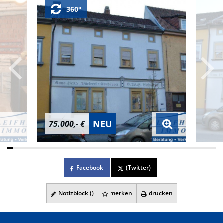
360°
NEU
75.000,- €
Facebook
(Twitter)
Notizblock (
)
merken
drucken