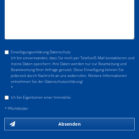
Einwilligungserklärung Datenschutz
Ich bin einverstanden, dass Sie mich per Telefon/E-Mail kontaktieren und
meine Daten speichern. Ihre Daten werden nur zur Bearbeitung und
Beantwortung Ihrer Anfrage genutzt. Diese Einwilligung können Sie
jederzeit durch Nachricht an uns widerrufen. Weitere Informationen
entnehmen Sie der Datenschutzerklärung!
*
Ich bin Eigentümer einer Immobilie.
* Pflichtfelder
Absenden