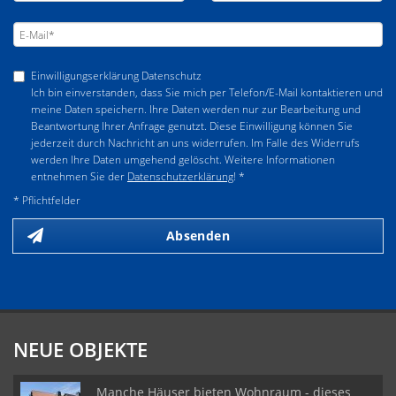
Einwilligungserklärung Datenschutz
Ich bin einverstanden, dass Sie mich per Telefon/E-Mail kontaktieren und
meine Daten speichern. Ihre Daten werden nur zur Bearbeitung und
Beantwortung Ihrer Anfrage genutzt. Diese Einwilligung können Sie
jederzeit durch Nachricht an uns widerrufen. Im Falle des Widerrufs
werden Ihre Daten umgehend gelöscht. Weitere Informationen
entnehmen Sie der
Datenschutzerklärung
! *
* Pflichtfelder
Absenden
NEUE OBJEKTE
Manche Häuser bieten Wohnraum - dieses