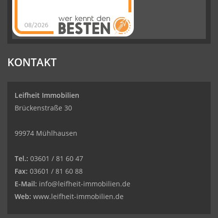
08/2026
Leifheit
Immobilien
hat
4.77
von
5
Sternen
|
86
Leifheit
Immobilien
Bewertungen
KONTAKT
auf
werkenntdenBESTEN.de
Leifheit Immobilien
Brückenstraße 30
99974 Mühlhausen
Tel.:
03601 / 81 60 47
Fax:
03601 / 81 60 88
E-Mail:
info@leifheit-immobilien.de
Web:
www.leifheit-immobilien.de