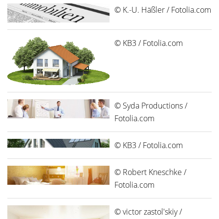
© K.-U. Häßler / Fotolia.com
© KB3 / Fotolia.com
© Syda Productions /
Fotolia.com
© KB3 / Fotolia.com
© Robert Kneschke /
Fotolia.com
© victor zastol'skiy /