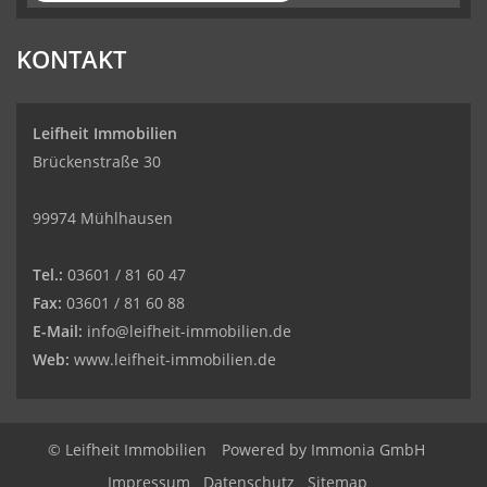
4.77
von
5
Sternen
|
86
Leifheit
Immobilien
Bewertungen
KONTAKT
auf
werkenntdenBESTEN.de
Leifheit Immobilien
Brückenstraße 30
99974 Mühlhausen
Tel.:
03601 / 81 60 47
Fax:
03601 / 81 60 88
E-Mail:
info@leifheit-immobilien.de
Web:
www.leifheit-immobilien.de
© Leifheit Immobilien
Powered by
Immonia GmbH
Impressum
Datenschutz
Sitemap