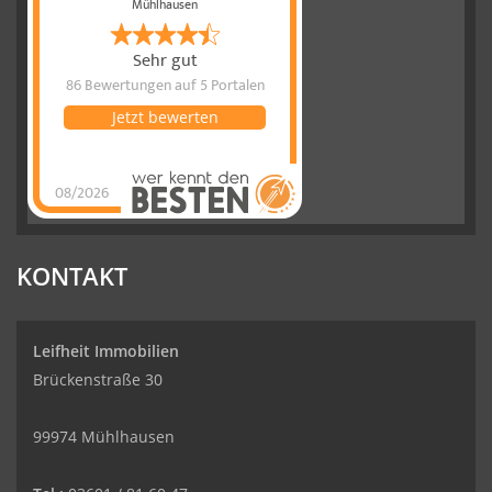
Mühlhausen
Sehr gut
86 Bewertungen
auf 5 Portalen
Jetzt bewerten
08/2026
Leifheit
Immobilien
hat
4.77
von
5
Sternen
|
86
Leifheit
Immobilien
Bewertungen
KONTAKT
auf
werkenntdenBESTEN.de
Leifheit Immobilien
Brückenstraße 30
99974 Mühlhausen