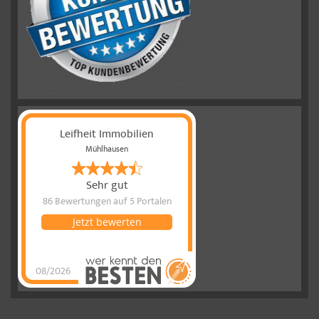
Leifheit Immobilien
Mühlhausen
Sehr gut
86 Bewertungen
auf 5 Portalen
Jetzt bewerten
08/2026
Leifheit
Immobilien
hat
4.77
von
5
Sternen
|
86
Leifheit
Immobilien
Bewertungen