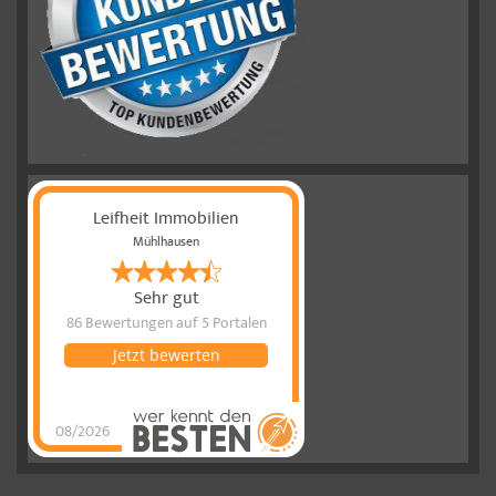
Leifheit Immobilien
Mühlhausen
Sehr gut
86 Bewertungen
auf 5 Portalen
Jetzt bewerten
08/2026
Leifheit
Immobilien
hat
4.77
von
5
Sternen
|
86
Leifheit
Immobilien
Bewertungen