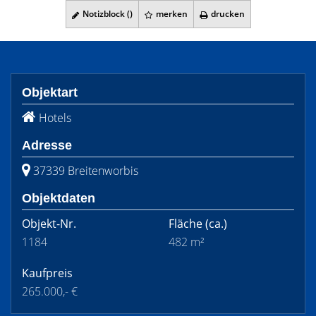
Notizblock (
)
merken
drucken
Objektart
Hotels
Adresse
37339 Breitenworbis
Objektdaten
Objekt-Nr.
Fläche
(ca.)
1184
482 m²
Kaufpreis
265.000,- €