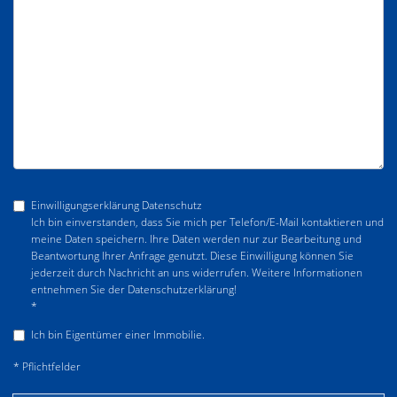
Einwilligungserklärung Datenschutz
Ich bin einverstanden, dass Sie mich per Telefon/E-Mail kontaktieren und
meine Daten speichern. Ihre Daten werden nur zur Bearbeitung und
Beantwortung Ihrer Anfrage genutzt. Diese Einwilligung können Sie
jederzeit durch Nachricht an uns widerrufen. Weitere Informationen
entnehmen Sie der Datenschutzerklärung!
*
Ich bin Eigentümer einer Immobilie.
* Pflichtfelder