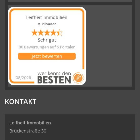
Leifheit Immobilien
Mühlhausen
Sehr gut
86 Bewertungen
auf 5 Portalen
Jetzt bewerten
08/2026
Leifheit
Immobilien
hat
4.77
von
5
Sternen
|
86
Leifheit
Immobilien
Bewertungen
KONTAKT
auf
werkenntdenBESTEN.de
Leifheit Immobilien
Brückenstraße 30