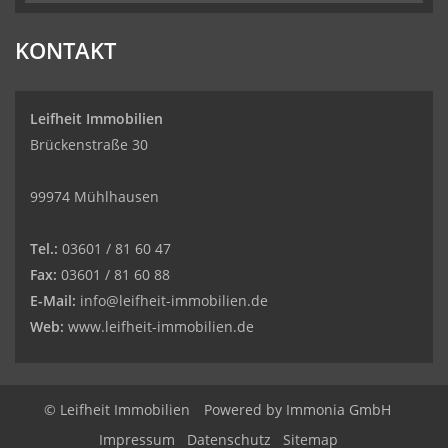
4.77
von
5
Sternen
|
86
Leifheit
Immobilien
Bewertungen
KONTAKT
auf
werkenntdenBESTEN.de
Leifheit Immobilien
Brückenstraße 30
99974 Mühlhausen
Tel.:
03601 / 81 60 47
Fax:
03601 / 81 60 88
E-Mail:
info@leifheit-immobilien.de
Web:
www.leifheit-immobilien.de
© Leifheit Immobilien
Powered by
Immonia GmbH
Impressum
Datenschutz
Sitemap