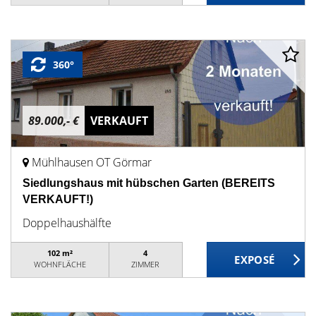
360°
89.000,- €
VERKAUFT
Mühlhausen OT Görmar
Siedlungshaus mit hübschen Garten (BEREITS
VERKAUFT!)
Doppelhaushälfte
102 m²
4
WOHNFLÄCHE
ZIMMER