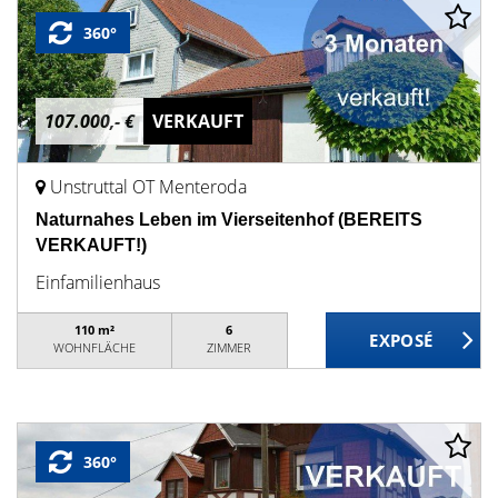
360°
107.000,- €
VERKAUFT
Unstruttal OT Menteroda
Naturnahes Leben im Vierseitenhof (BEREITS
VERKAUFT!)
Einfamilienhaus
110 m²
6
WOHNFLÄCHE
ZIMMER
360°