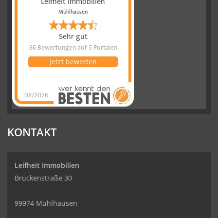
Leifheit Immobilien
Mühlhausen
Sehr gut
86 Bewertungen
auf 5 Portalen
Jetzt bewerten
08/2026
Leifheit
Immobilien
hat
4.77
von
5
Sternen
|
86
Leifheit
Immobilien
Bewertungen
KONTAKT
auf
werkenntdenBESTEN.de
Leifheit Immobilien
Brückenstraße 30
99974 Mühlhausen