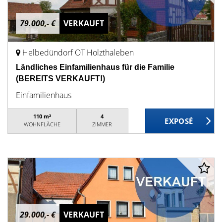
79.000,- €
VERKAUFT
Helbedündorf OT Holzthaleben
Ländliches Einfamilienhaus für die Familie
(BEREITS VERKAUFT!)
Einfamilienhaus
110 m²
4
WOHNFLÄCHE
ZIMMER
29.000,- €
VERKAUFT