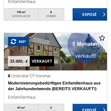
Einfamilienhaus
170 m²
8
WOHNFLÄCHE
ZIMMER
360°
35.000,- €
VERKAUFT
Unstruttal OT Horsmar
Modernisierungsbedürftiges Einfamilienhaus aus
der Jahrhundertwende (BEREITS VERKAUFT!)
Einfamilienhaus
97 m²
5