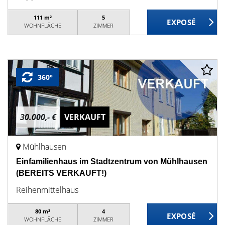
111 m²
5
WOHNFLÄCHE
ZIMMER
360°
30.000,- €
VERKAUFT
Mühlhausen
Einfamilienhaus im Stadtzentrum von Mühlhausen
(BEREITS VERKAUFT!)
Reihenmittelhaus
80 m²
4
WOHNFLÄCHE
ZIMMER