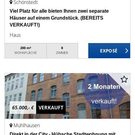
Schönstedt
Viel Platz für alle bieten Ihnen zwei separate
Häuser auf einem Grundstück. (BEREITS
VERKAUFT!)
Haus
200 m²
8
WOHNFLÄCHE
ZIMMER
65.000,- €
VERKAUFT
Mühlhausen
Direkt in der City - Hübsche Stadtwohnung mit