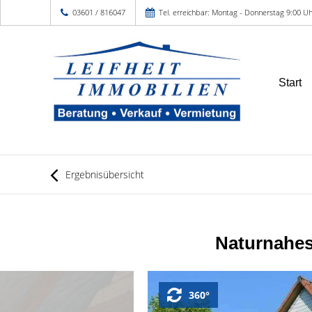
03601 / 816047
Tel. erreichbar: Montag - Donnerstag 9:00 Uh
Start
Ergebnisübersicht
Naturnahes
360°