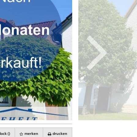
ock (
)
merken
drucken