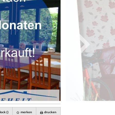
ock (
)
merken
drucken